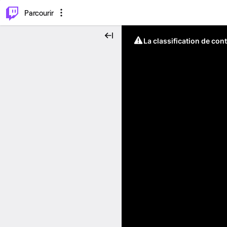
⌥
P
Parcourir
La classification de con