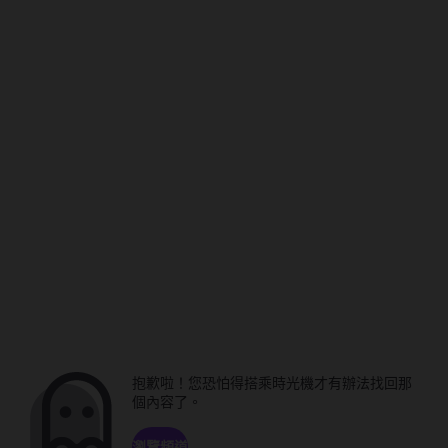
抱歉啦！您恐怕得搭乘時光機才有辦法找回那
個內容了。
瀏覽頻道