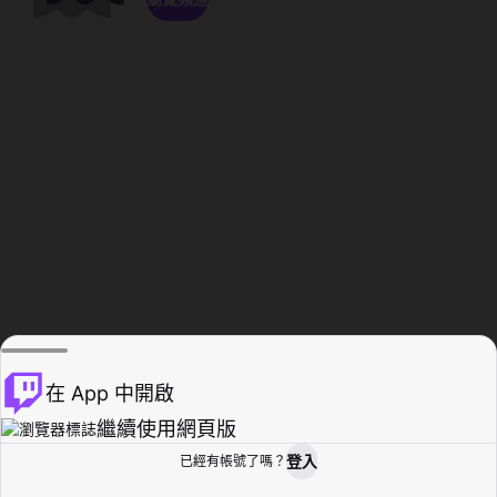
在 App 中開啟
繼續使用網頁版
登入
已經有帳號了嗎？
創作者基地
瀏覽
活動紀錄
個人檔案