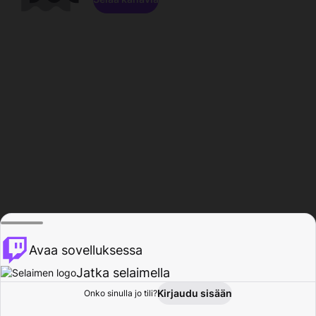
Avaa sovelluksessa
Jatka selaimella
Kirjaudu sisään
Onko sinulla jo tili?
Koti
Selaa
Toiminta
Profiili