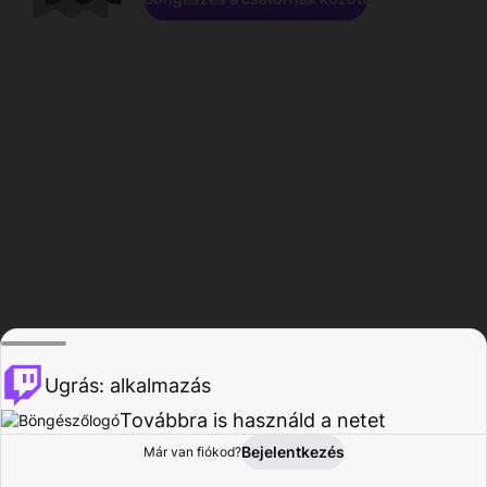
Ugrás: alkalmazás
Továbbra is használd a netet
Bejelentkezés
Már van fiókod?
Főoldal
Böngészés
Tevékenység
Profil