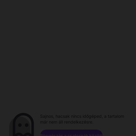
Sajnos, hacsak nincs időgéped, a tartalom
már nem áll rendelkezésre.
Böngészés a csatornák között