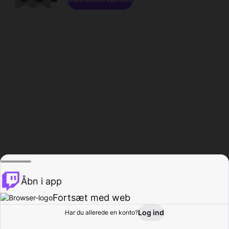
Åbn i app
Fortsæt med web
Log ind
Har du allerede en konto?
Hjem
Gennemse
Aktivitet
Profil