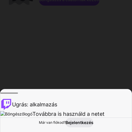
Ugrás: alkalmazás
Továbbra is használd a netet
Bejelentkezés
Már van fiókod?
Főoldal
Böngészés
Tevékenység
Profil