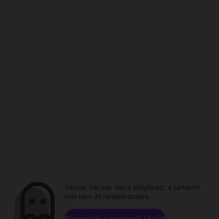
Sajnos, hacsak nincs időgéped, a tartalom
már nem áll rendelkezésre.
Böngészés a csatornák között