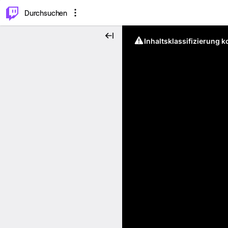
.
⌥
P
Durchsuchen
Inhaltsklassifizierung 