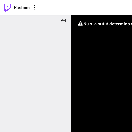
⌥
P
Răsfoire
Nu s-a putut determina c