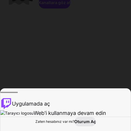
Kanallara göz at
Uygulamada aç
Web'i kullanmaya devam edin
Oturum Aç
Zaten hesabınız var mı?
Ana Sayfa
Gözat
Aktivite
Profil