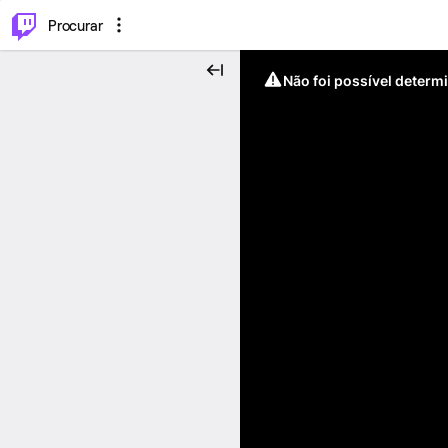
.
⌥
P
Procurar
Não foi possível determ