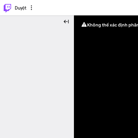
.
⌥
P
Duyệt
Không thể xác định phân