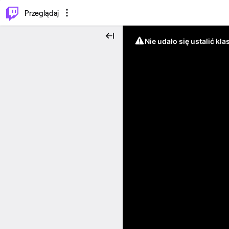
…
⌥
P
Przeglądaj
Nie udało się ustalić klas