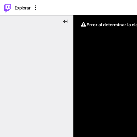
⌥
P
Explorar
Error al determinar la c