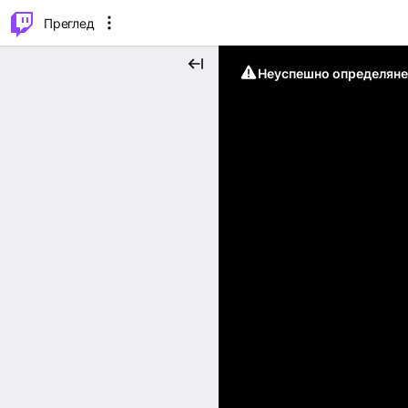
м...
⌥
P
Преглед
Неуспешно определяне