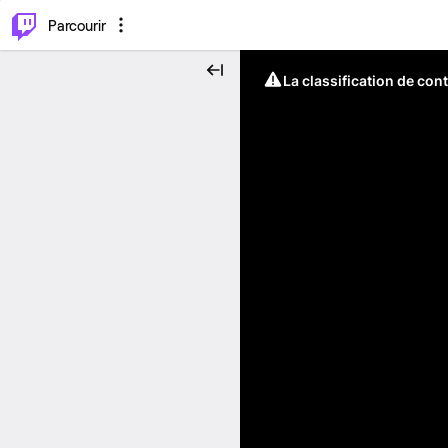
⌥
P
Parcourir
La classification de con