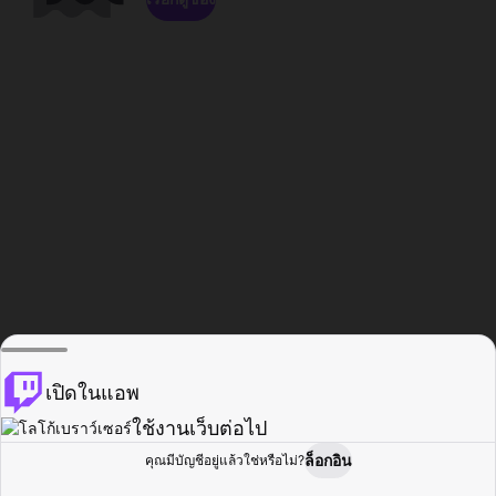
เปิดในแอพ
ใช้งานเว็บต่อไป
ล็อกอิน
คุณมีบัญชีอยู่แล้วใช่หรือไม่?
หน้าแรก
เรียกดู
กิจกรรม
โปรไฟล์