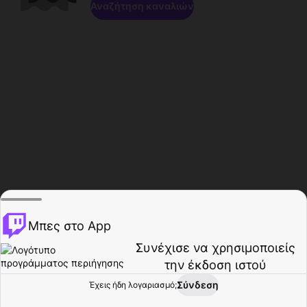
Αναζήτηση καναλιών
Μπες στο App
Συνέχισε να χρησιμοποιείς
την έκδοση ιστού
Σύνδεση
Έχεις ήδη λογαριασμό;
Αρχική σελίδα
Περιήγηση
Δραστηριότητα
Προφίλ