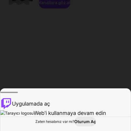
Kanallara göz at
Uygulamada aç
Web'i kullanmaya devam edin
Oturum Aç
Zaten hesabınız var mı?
Ana Sayfa
Gözat
Aktivite
Profil