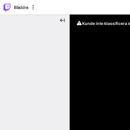
⌥
P
Bläddra
Kunde inte klassificera 