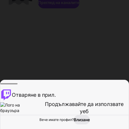
Преглед на каналите
Отваряне в прил.
Продължавайте да използвате
уеб
Влизане
Вече имате профил?
Начало
Преглед
Активност
Профил