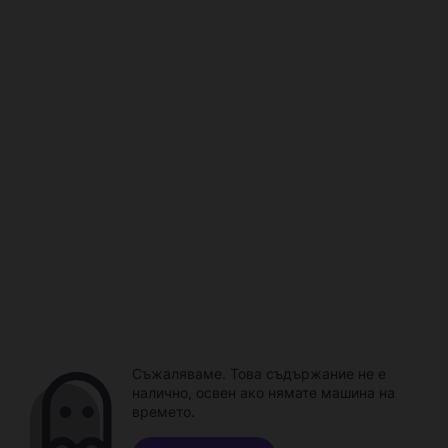
Съжаляваме. Това съдържание не е
налично, освен ако нямате машина на
времето.