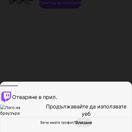
Преглед на каналите
Отваряне в прил.
Продължавайте да използвате
уеб
Влизане
Вече имате профил?
Начало
Преглед
Активност
Профил