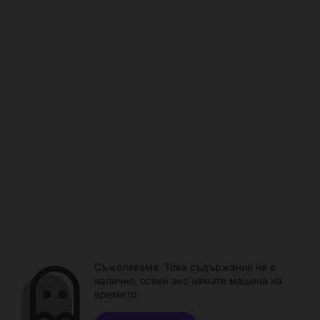
Съжаляваме. Това съдържание не е
налично, освен ако нямате машина на
времето.