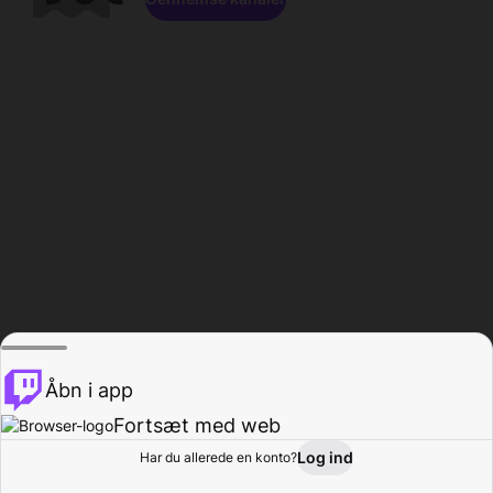
Åbn i app
Fortsæt med web
Log ind
Har du allerede en konto?
Hjem
Gennemse
Aktivitet
Profil