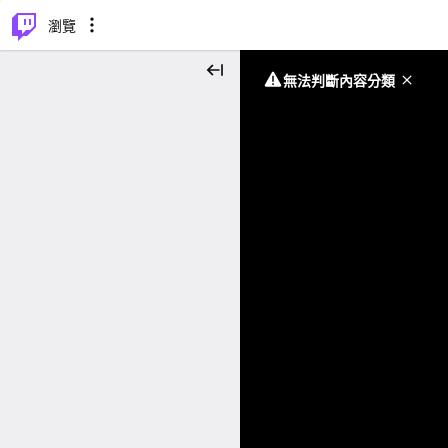
⌥
P
瀏覽
無法判斷內容分類