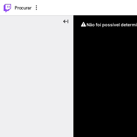
.
⌥
P
Procurar
Não foi possível determ