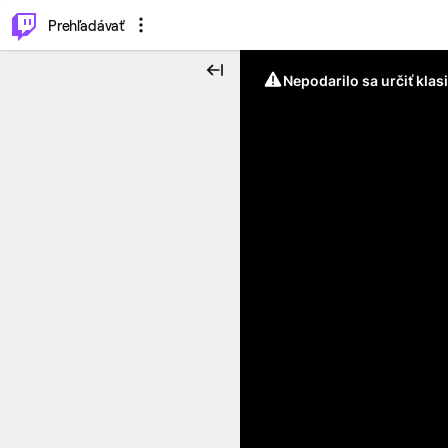
..
⌥
P
Prehľadávať
Nepodarilo sa určiť klas