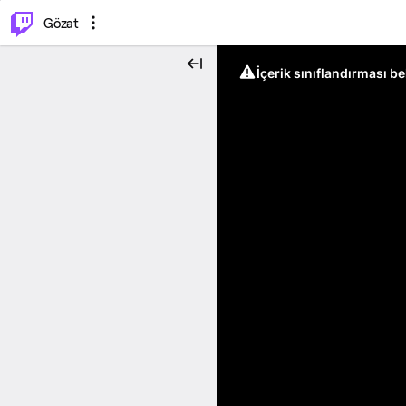
⌥
P
Gözat
İçerik sınıflandırması b