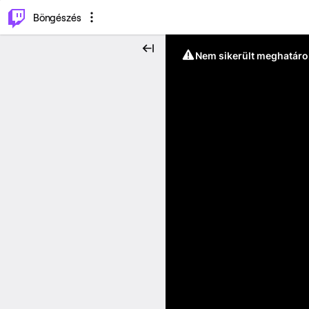
⌥
P
Böngészés
Nem sikerült meghatáro