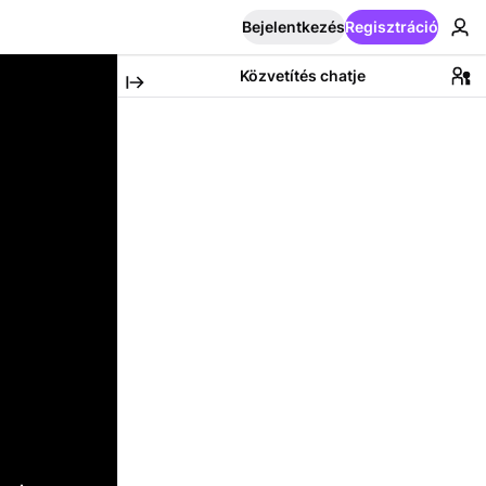
Bejelentkezés
Regisztráció
Közvetítés chatje