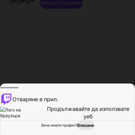
Преглед на каналите
Отваряне в прил.
Продължавайте да използвате
уеб
Влизане
Вече имате профил?
Начало
Преглед
Активност
Профил