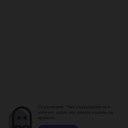
Съжаляваме. Това съдържание не е
налично, освен ако нямате машина на
времето.