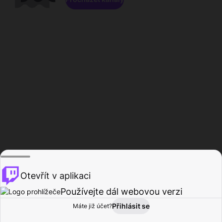
Otevřít v aplikaci
Používejte dál webovou verzi
Přihlásit se
Máte již účet?
Domů
Procházet
Aktivita
Profil