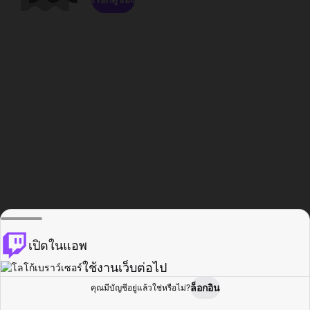
เปิดในแอพ
ใช้งานเว็บต่อไป
ล็อกอิน
คุณมีบัญชีอยู่แล้วใช่หรือไม่?
หน้าแรก
เรียกดู
กิจกรรม
โปรไฟล์