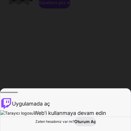
Kanallara göz at
Uygulamada aç
Web'i kullanmaya devam edin
Oturum Aç
Zaten hesabınız var mı?
Ana Sayfa
Gözat
Aktivite
Profil