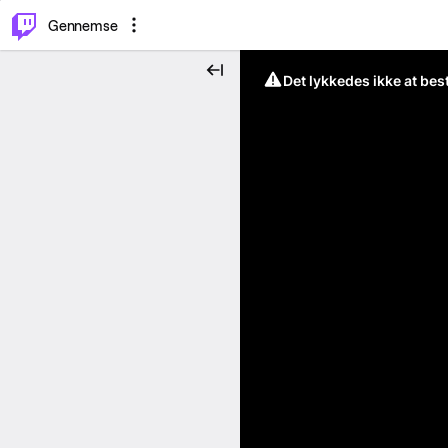
⌥
P
Gennemse
Det lykkedes ikke at be