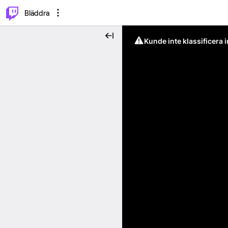
⌥
P
Bläddra
Kunde inte klassificera 