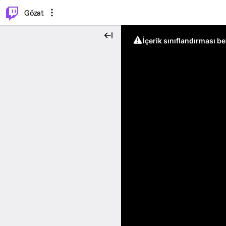
⌥
P
Gözat
İçerik sınıflandırması b