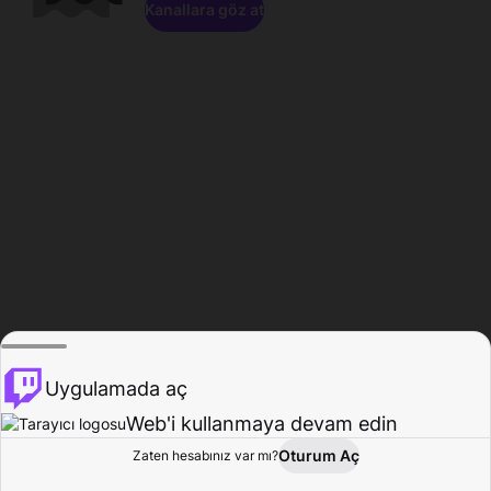
Kanallara göz at
Uygulamada aç
Web'i kullanmaya devam edin
Oturum Aç
Zaten hesabınız var mı?
Ana Sayfa
Gözat
Aktivite
Profil