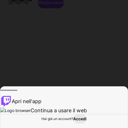
Sfoglia canali
Apri nell'app
Continua a usare il web
Accedi
Hai già un account?
Base
Sfoglia
Attività
Profilo