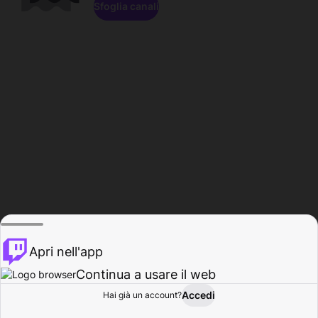
Sfoglia canali
Apri nell'app
Continua a usare il web
Accedi
Hai già un account?
Base
Sfoglia
Attività
Profilo