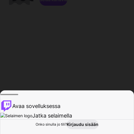
Avaa sovelluksessa
Jatka selaimella
Kirjaudu sisään
Onko sinulla jo tili?
Koti
Selaa
Toiminta
Profiili