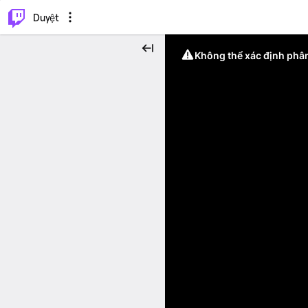
.
⌥
P
Duyệt
Không thể xác định phân