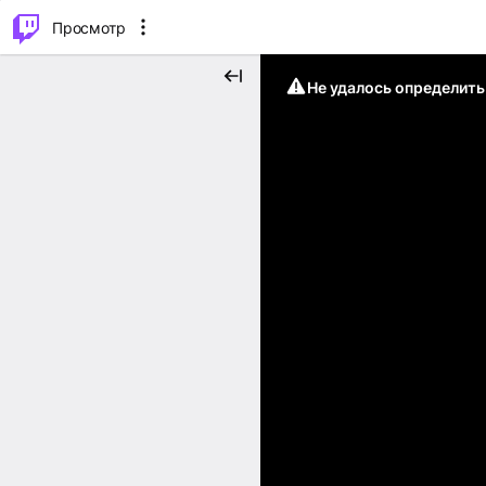
.
⌥
P
Просмотр
Не удалось определит