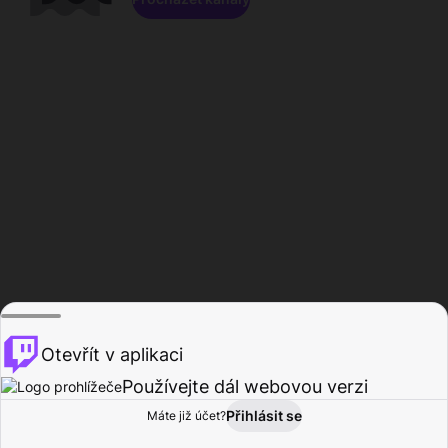
Otevřít v aplikaci
Používejte dál webovou verzi
Přihlásit se
Máte již účet?
Domů
Procházet
Aktivita
Profil