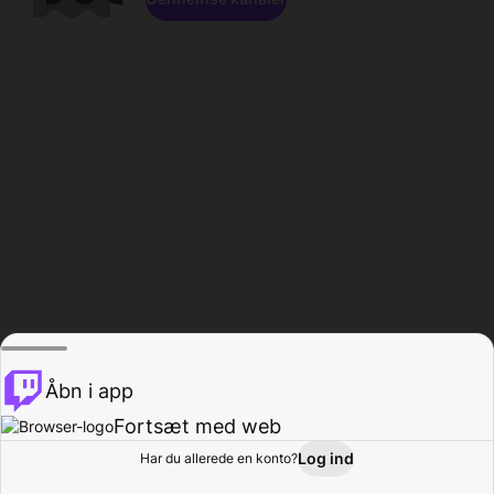
Åbn i app
Fortsæt med web
Log ind
Har du allerede en konto?
Hjem
Gennemse
Aktivitet
Profil