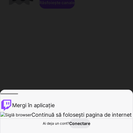
Răsfoiește canale
Mergi în aplicație
Continuă să folosești pagina de internet
Conectare
Ai deja un cont?
Acasă
Răsfoire
Activitate
Profil