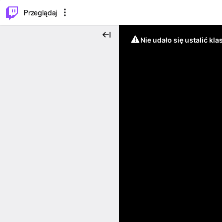
…
⌥
P
Przeglądaj
Nie udało się ustalić klas