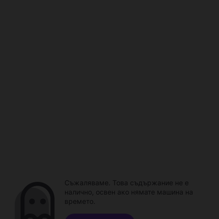
Съжаляваме. Това съдържание не е
налично, освен ако нямате машина на
времето.