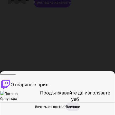
Преглед на каналите
Отваряне в прил.
Продължавайте да използвате
уеб
Влизане
Вече имате профил?
Начало
Преглед
Активност
Профил