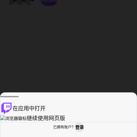
在应用中打开
继续使用网页版
登录
已拥有账户？
主页
浏览
活动纪录
个人资料