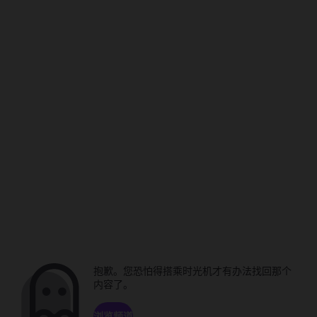
抱歉。您恐怕得搭乘时光机才有办法找回那个
内容了。
浏览频道