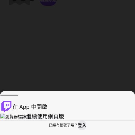
在 App 中開啟
繼續使用網頁版
登入
已經有帳號了嗎？
創作者基地
瀏覽
活動紀錄
個人檔案