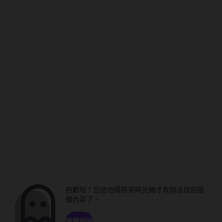
抱歉啦！您恐怕得搭乘時光機才有辦法找回那
個內容了。
瀏覽頻道