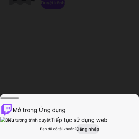
Duyệt kênh
Mở trong Ứng dụng
Tiếp tục sử dụng web
Đăng nhập
Bạn đã có tài khoản?
Trang chủ
Duyệt
Hoạt động
Hồ sơ