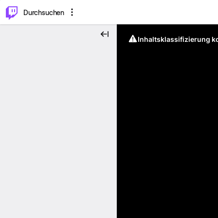
.
⌥
P
Durchsuchen
Inhaltsklassifizierung 