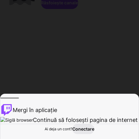
Răsfoiește canale
Mergi în aplicație
Continuă să folosești pagina de internet
Conectare
Ai deja un cont?
Acasă
Răsfoire
Activitate
Profil